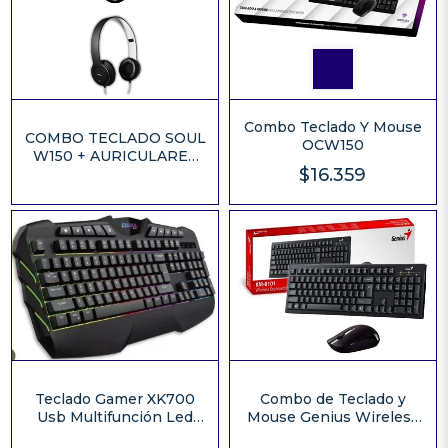
Combo Teclado Y Mouse
COMBO TECLADO SOUL
OCW150
W150 + AURICULARES
$16.359
SOUL L100
Combo de Teclado y
Teclado Gamer XK700
Mouse Genius Wireless
Usb Multifunción Led
KM-8101
Multicolor