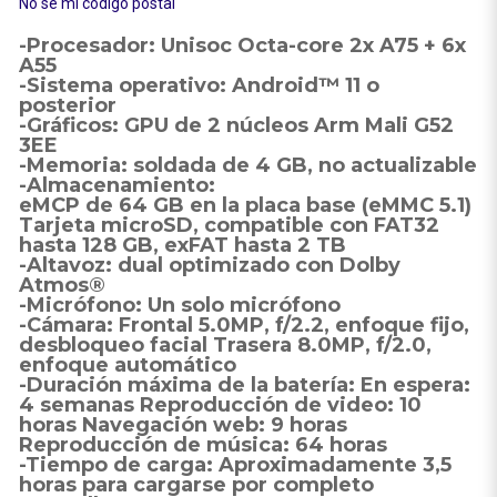
No sé mi código postal
-Procesador: Unisoc Octa-core 2x A75 + 6x
A55
-Sistema operativo: Android™ 11 o
posterior
-Gráficos: GPU de 2 núcleos Arm Mali G52
3EE
-Memoria: soldada de 4 GB, no actualizable
-Almacenamiento:
eMCP de 64 GB en la placa base (eMMC 5.1)
Tarjeta microSD, compatible con FAT32
hasta 128 GB, exFAT hasta 2 TB
-Altavoz: dual optimizado con Dolby
Atmos®
-Micrófono: Un solo micrófono
-Cámara: Frontal 5.0MP, f/2.2, enfoque fijo,
desbloqueo facial Trasera 8.0MP, f/2.0,
enfoque automático
-Duración máxima de la batería: En espera:
4 semanas Reproducción de video: 10
horas Navegación web: 9 horas
Reproducción de música: 64 horas
-Tiempo de carga: Aproximadamente 3,5
horas para cargarse por completo