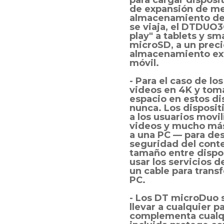
para cargar disposi
de expansión de mem
almacenamiento de 
se viaja, el DTDUO3
play" a tablets y s
microSD, a un precio
almacenamiento ext
móvil.
- Para el caso de l
videos en 4K y toma
espacio en estos di
nunca. Los disposi
a los usuarios movil
videos y mucho más
a una PC — para des
seguridad del conte
tamaño entre dispos
usar los servicios d
un cable para transf
PC.
- Los DT microDuo s
llevar a cualquier 
complementa cualqui