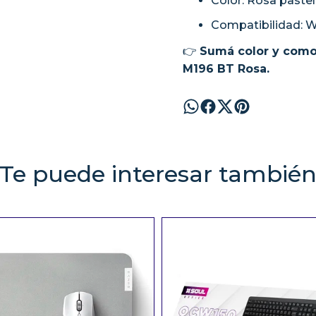
Color: Rosa pastel
Compatibilidad: 
👉
Sumá color y comod
M196 BT Rosa.
Te puede interesar tambié