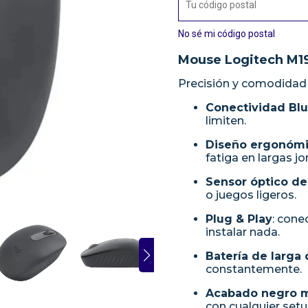
No sé mi código postal
Mouse Logitech M1
Precisión y comodidad i
Conectividad Bl
limiten.
Diseño ergonóm
fatiga en largas j
Sensor óptico de 
o juegos ligeros.
Plug & Play
: cone
instalar nada.
Batería de larga
constantemente.
Acabado negro 
con cualquier setu