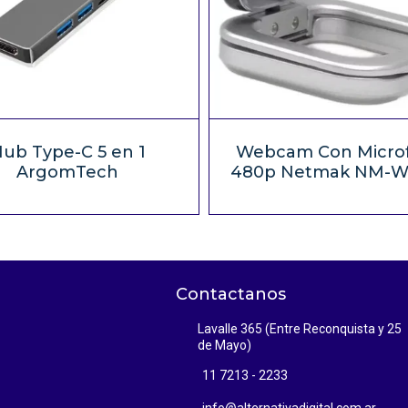
ub Type-C 5 en 1
Webcam Con Micro
ArgomTech
480p Netmak NM-W
SD 30FPS
Contactanos
Lavalle 365 (Entre Reconquista y 25
de Mayo)
11 7213 - 2233