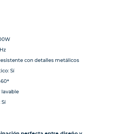
200W
0Hz
 resistente con detalles metálicos
co: Sí
 360°
y lavable
 Sí
inación perfecta entre diseño y