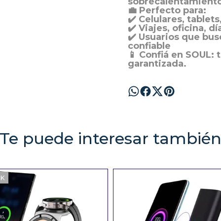
sobrecalentamiento.
💼 Perfecto para:
✔️ Celulares, tablet
✔️ Viajes, oficina, d
✔️ Usuarios que bu
confiable
📱
Confiá en SOUL
: 
garantizada.
Te puede interesar tambié
CK