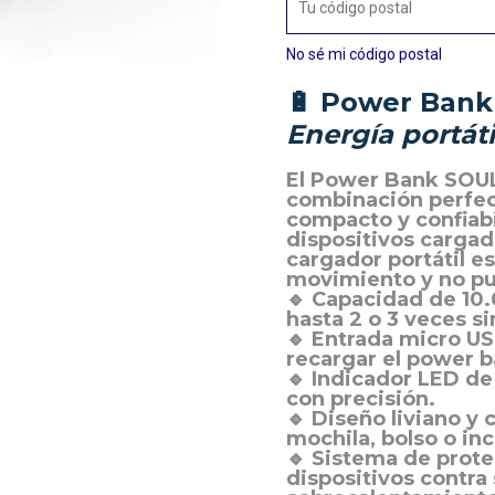
No sé mi código postal
🔋
Power Bank
Energía portáti
El
Power Bank SOUL
combinación perfec
compacto y confiab
dispositivos cargad
cargador portátil e
movimiento y no pu
🔹
Capacidad de 10
hasta 2 o 3 veces s
🔹
Entrada micro US
recargar el power b
🔹
Indicador LED de
con precisión.
🔹
Diseño liviano y
mochila, bolso o incl
🔹
Sistema de prote
dispositivos contra