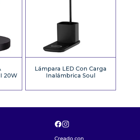
A
Lámpara LED Con Carga
I 20W
Inalámbrica Soul
Creado con