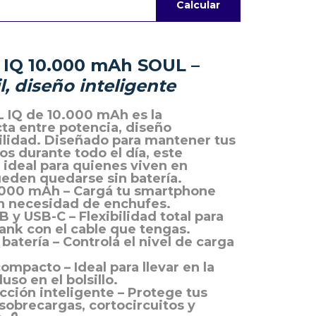
Calcular
 IQ 10.000 mAh SOUL
–
l, diseño inteligente
 IQ de 10.000 mAh
es la
ta entre potencia, diseño
ilidad. Diseñado para mantener tus
os durante todo el día, este
s ideal para quienes viven en
eden quedarse sin batería.
.000 mAh
– Cargá tu smartphone
in necesidad de enchufes.
B y USB-C
– Flexibilidad total para
ank con el cable que tengas.
 batería
– Controlá el nivel de carga
 compacto
– Ideal para llevar en la
uso en el bolsillo.
cción inteligente
– Protege tus
 sobrecargas, cortocircuitos y