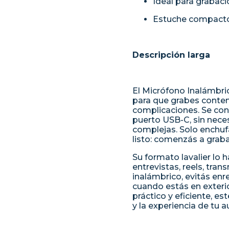
Ideal para grabaci
Estuche compacto 
Descripción larga
El Micrófono Inalámbr
para que grabes conten
complicaciones. Se con
puerto USB-C, sin nece
complejas. Solo enchuf
listo: comenzás a graba
Su formato lavalier lo h
entrevistas, reels, tran
inalámbrico, evitás e
cuando estás en exteri
práctico y eficiente, e
y la experiencia de tu a